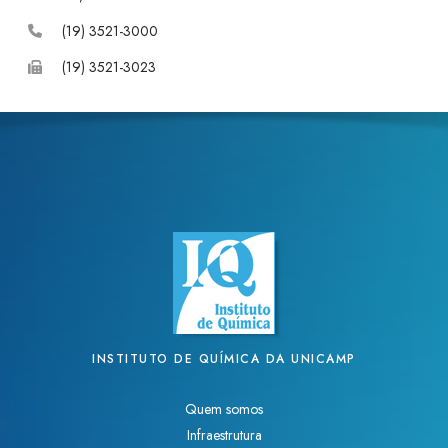
o
d
b
(19) 3521-3000
(19) 3521-3023
o
I
e
k
n
INSTITUTO DE QUÍMICA DA UNICAMP
Quem somos
Infraestrutura