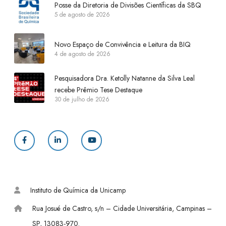
Posse da Diretoria de Divisões Científicas da SBQ
5 de agosto de 2026
Novo Espaço de Convivência e Leitura da BIQ
4 de agosto de 2026
Pesquisadora Dra. Ketolly Natanne da Silva Leal
recebe Prêmio Tese Destaque
30 de julho de 2026
F
L
Y
a
i
o
c
n
u
Instituto de Química da Unicamp
e
k
T
Rua Josué de Castro, s/n – Cidade Universitária, Campinas –
b
e
u
SP, 13083-970.