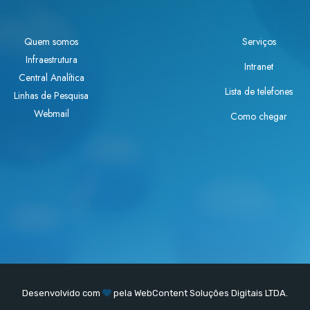
Quem somos
Serviços
Infraestrutura
Intranet
Central Analítica
Lista de telefones
Linhas de Pesquisa
Webmail
Como chegar
Desenvolvido com
pela
WebContent
Soluções Digitais LTDA.