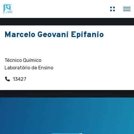
M
O
a
p
i
e
s
n
i
M
n
Marcelo Geovani Epifanio
e
f
n
o
u
r
Funcionários
m
a
ç
Técnico Químico
õ
Laboratório de Ensino
e
s
13427