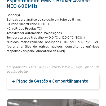
Espectrômetro RMN - Bruker Avance
NEO 600MHz
Sonda(s):
Sondas para análise de solução em tubo de 5 mm:
• iProbe SmartProbe TBO BBF
• CryoProbe Prodigy TCI
Amostrador automático: 24 posições
Temperatura de trabalho: -40,0 °C a 120,0 °C (BCU I)
Núcleos rotineiramente analisados: 1H, 13C, 15N, 19F, 31P
(para a análise de outros núcleos, consulte os químicos
responsáveis pelo Laboratório de RMN).
Equipamento EMU-FAPESP 2022/11152-5, veja plano de
gestão abaixo.
Plano de Gestão e Compartilhamento