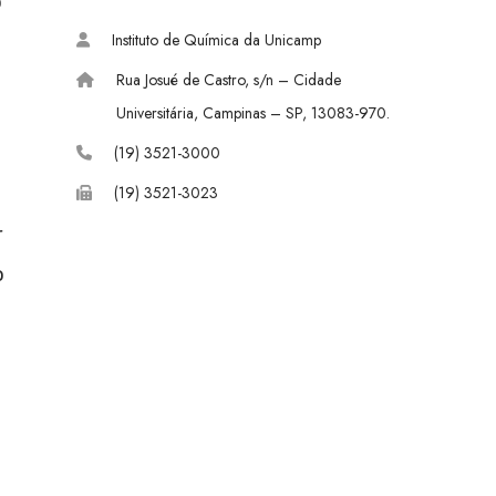
o
c
n
u
Instituto de Química da Unicamp
e
k
T
Rua Josué de Castro, s/n – Cidade
b
e
u
Universitária, Campinas – SP, 13083-970.
o
d
b
(19) 3521-3000
(19) 3521-3023
o
I
e
r
k
n
o