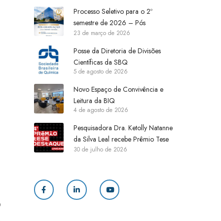
Processo Seletivo para o 2º
semestre de 2026 – Pós
23 de março de 2026
IQ/UNICAMP
Posse da Diretoria de Divisões
Científicas da SBQ
5 de agosto de 2026
Novo Espaço de Convivência e
Leitura da BIQ
4 de agosto de 2026
Pesquisadora Dra. Ketolly Natanne
da Silva Leal recebe Prêmio Tese
30 de julho de 2026
Destaque
F
L
Y
o
a
i
o