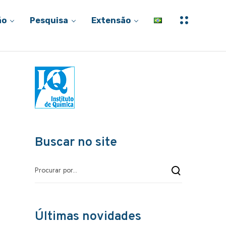
M
ão
Pesquisa
Extensão
a
i
s
i
n
f
o
r
m
a
ç
õ
e
s
Buscar no site
Últimas novidades