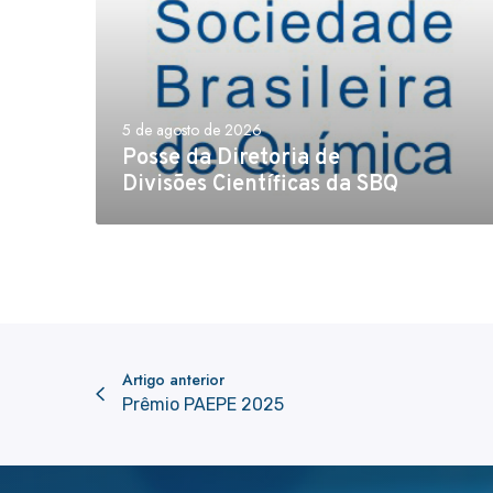
t
o
r
i
5 de agosto de 2026
a
Posse da Diretoria de
d
Divisões Científicas da SBQ
e
D
i
v
i
s
õ
Artigo anterior
e
Prêmio PAEPE 2025
s
C
i
e