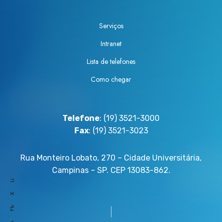
g
e
e
b
Serviços
a
e
d
P
Intranet
o
r
Lista de telefones
c
ê
o
Como chegar
m
m
i
o
o
P
T
Telefone
: (19) 3521-3000
r
e
Fax
: (19) 3521-3023
ê
s
m
e
Rua Monteiro Lobato, 270 – Cidade Universitária,
i
D
Campinas – SP. CEP 13083-862.
o
e
Li
P
s
X
e
t
Fb
t
a