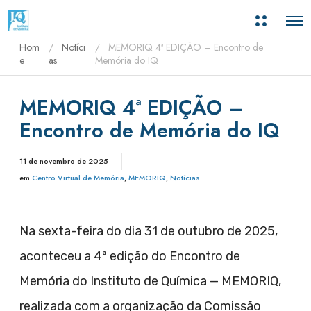
M
O
a
p
i
Hom
Notíci
MEMORIQ 4ª EDIÇÃO – Encontro de
e
s
n
e
as
Memória do IQ
i
M
n
e
f
n
o
MEMORIQ 4ª EDIÇÃO –
u
r
m
Encontro de Memória do IQ
a
ç
õ
e
11 de novembro de 2025
s
em
Centro Virtual de Memória
,
MEMORIQ
,
Notícias
Na sexta-feira do dia 31 de outubro de 2025,
aconteceu a 4ª edição do Encontro de
Memória do Instituto de Química — MEMORIQ,
realizada com a organização da Comissão