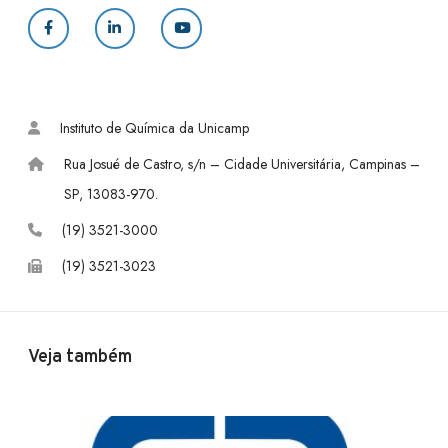
F
L
Y
a
i
o
c
n
u
Instituto de Química da Unicamp
e
k
T
Rua Josué de Castro, s/n – Cidade Universitária, Campinas –
b
e
u
SP, 13083-970.
o
d
b
(19) 3521-3000
(19) 3521-3023
o
I
e
k
n
Veja também
P