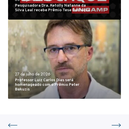
d
i
Pesquisadora Dra. Ketolly Natanne da
o
v
Silva Leal recebe Prêmio Tese Destaque
r
i
P
a
s
r
D
õ
o
r
e
f
a
s
e
.
C
s
K
i
s
e
e
o
t
n
27 de julho de 2026
Professor Luiz Carlos Dias será
r
o
t
homenageado com o Prêmio Peter
L
l
í
Bakuzis
u
l
f
i
y
i
z
N
c
C
a
a
a
t
s