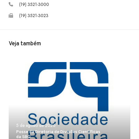
o
d
b
(19) 3521-3000
(19) 3521-3023
o
I
e
k
n
Veja também
P
o
s
s
e
d
a
D
5 de agosto de 2026
i
Posse da Diretoria de Divisões Científicas
r
da SBQ