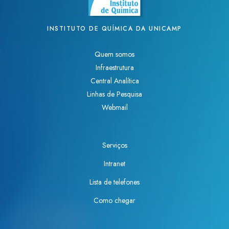
e
v
r
a
INSTITUTO DE QUÍMICA DA UNICAMP
á
L
h
e
Quem somos
o
a
Infraestrutura
m
l
Central Analítica
e
r
Linhas de Pesquisa
n
e
Webmail
a
c
g
e
e
b
Serviços
a
e
d
P
Intranet
o
r
Lista de telefones
c
ê
o
Como chegar
m
m
i
o
o