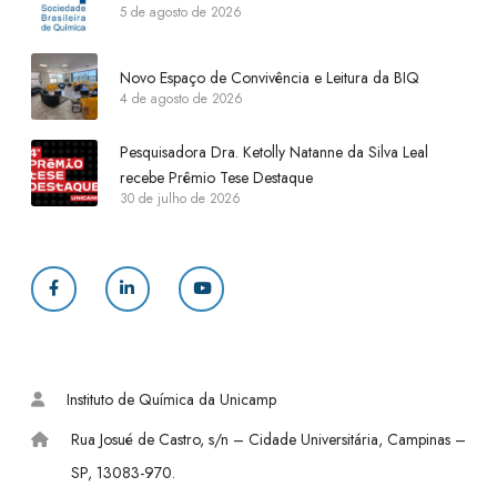
5 de agosto de 2026
Novo Espaço de Convivência e Leitura da BIQ
4 de agosto de 2026
Pesquisadora Dra. Ketolly Natanne da Silva Leal
recebe Prêmio Tese Destaque
30 de julho de 2026
F
L
Y
a
i
o
c
n
u
Instituto de Química da Unicamp
e
k
T
Rua Josué de Castro, s/n – Cidade Universitária, Campinas –
b
e
u
SP, 13083-970.