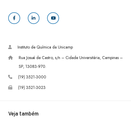
F
L
Y
a
i
o
c
n
u
Instituto de Química da Unicamp
e
k
T
Rua Josué de Castro, s/n – Cidade Universitária, Campinas –
b
e
u
SP, 13083-970.
o
d
b
(19) 3521-3000
(19) 3521-3023
o
I
e
k
n
Veja também