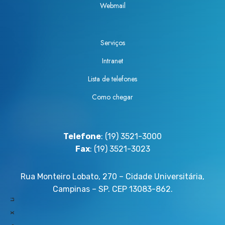
Webmail
a
c
g
e
e
b
Serviços
a
e
d
P
Intranet
o
r
Lista de telefones
c
ê
o
Como chegar
m
m
i
o
o
P
T
Telefone
: (19) 3521-3000
r
e
Fax
: (19) 3521-3023
ê
s
m
e
Rua Monteiro Lobato, 270 – Cidade Universitária,
i
D
Campinas – SP. CEP 13083-862.
o
e
Li
P
s
X
e
t