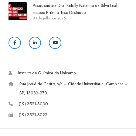
Pesquisadora Dra. Ketolly Natanne da Silva Leal
recebe Prêmio Tese Destaque
30 de julho de 2026
F
L
Y
a
i
o
c
n
u
Instituto de Química da Unicamp
e
k
T
Rua Josué de Castro, s/n – Cidade Universitária, Campinas –
b
e
u
SP, 13083-970.
o
d
b
(19) 3521-3000
(19) 3521-3023
o
I
e
k
n