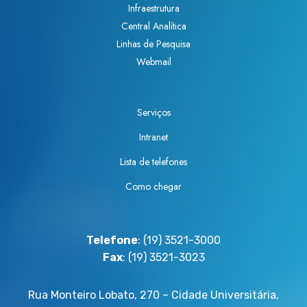
Infraestrutura
m
l
Central Analítica
e
r
Linhas de Pesquisa
n
e
Webmail
a
c
g
e
e
b
Serviços
a
e
d
P
Intranet
o
r
Lista de telefones
c
ê
o
Como chegar
m
m
i
o
o
P
T
Telefone
: (19) 3521-3000
r
e
Fax
: (19) 3521-3023
ê
s
m
e
Rua Monteiro Lobato, 270 – Cidade Universitária,
i
D