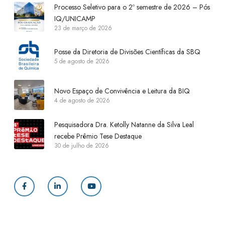
Processo Seletivo para o 2º semestre de 2026 – Pós
IQ/UNICAMP
23 de março de 2026
Posse da Diretoria de Divisões Científicas da SBQ
5 de agosto de 2026
Novo Espaço de Convivência e Leitura da BIQ
4 de agosto de 2026
Pesquisadora Dra. Ketolly Natanne da Silva Leal
recebe Prêmio Tese Destaque
30 de julho de 2026
F
L
Y
a
i
o