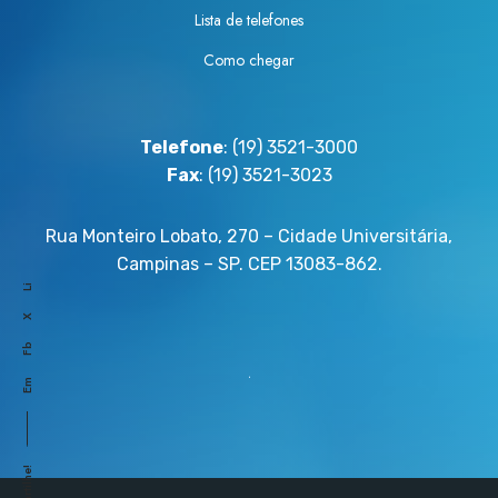
o
r
Lista de telefones
c
ê
o
Como chegar
m
m
i
o
o
P
T
Telefone
: (19) 3521-3000
r
e
Fax
: (19) 3521-3023
ê
s
m
e
Rua Monteiro Lobato, 270 – Cidade Universitária,
i
D
Campinas – SP. CEP 13083-862.
o
e
Li
P
s
X
e
t
Fb
t
a
Em
e
q
r
u
B
e
a