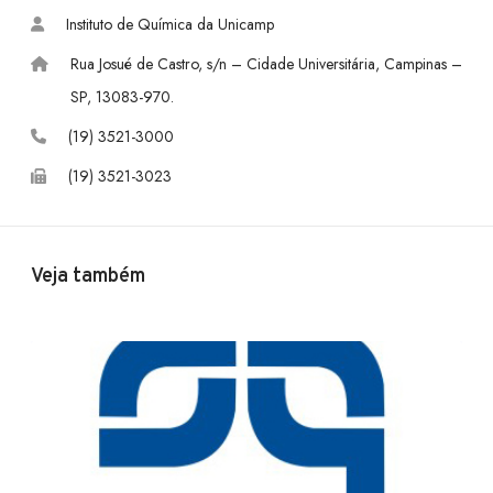
c
n
u
Instituto de Química da Unicamp
e
k
T
Rua Josué de Castro, s/n – Cidade Universitária, Campinas –
b
e
u
SP, 13083-970.
o
d
b
(19) 3521-3000
(19) 3521-3023
o
I
e
k
n
Veja também
P
o
s
s
e
d