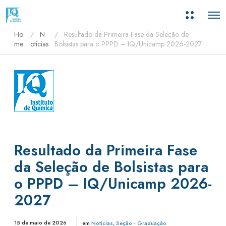
M
O
a
p
i
Ho
N
Resultado da Primeira Fase da Seleção de
e
s
n
me
otícias
Bolsistas para o PPPD – IQ/Unicamp 2026-2027
i
M
n
e
f
n
o
u
r
m
a
ç
õ
e
s
Resultado da Primeira Fase
da Seleção de Bolsistas para
o PPPD – IQ/Unicamp 2026-
2027
15 de maio de 2026
em
Notícias
,
Seção - Graduação