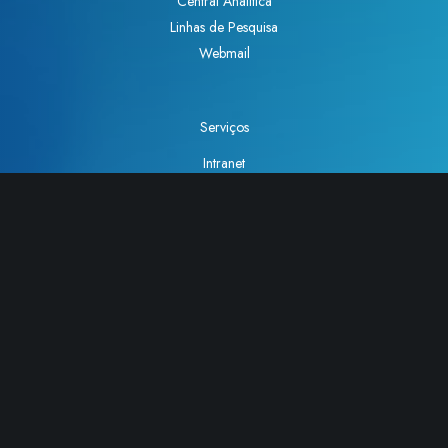
Central Analítica
Linhas de Pesquisa
Webmail
Serviços
Intranet
Lista de telefones
Como chegar
Telefone
: (19) 3521-3000
Fax
: (19) 3521-3023
Rua Monteiro Lobato, 270 – Cidade Universitária,
Campinas – SP. CEP 13083-862.