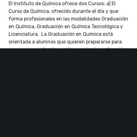
El Instituto de Química ofrece dos Cursos: a) El
Curso de Química, ofrecido durante el día y que
forma profesionales en las modalidades Graduación
en Química, Graduación en Química Tecnológica y
Licenciatura. La Graduación en Química está
orientada a alumnos que quieren prepararse para
una carrera en la educación superior, investigación
y desarrollo (en universidades, institutos de
investigación y empresas), y en actividades de
análisis químico y control ambiental. La Graduación
en Química Tecnológica tiene la cualificación
profesional para varias actividades de producción
industrial de P&D, asistencia técnica y producción
industrial. El Licenciado podrá ejercer la enseñanza
secundaria y superior. b) El Curso de Química –
Modalidad Tecnológica, ofrecido por la noche está
orientado a alumnos que deseen realizar una
actividad primordialmente industrial.