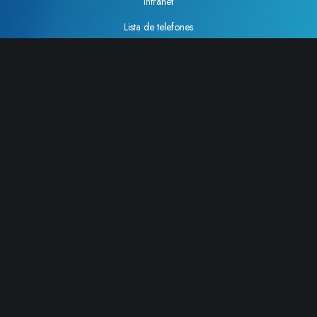
Intranet
Lista de telefones
Como chegar
Telefone
: (19) 3521-3000
Fax
: (19) 3521-3023
Rua Monteiro Lobato, 270 – Cidade Universitária,
Campinas – SP. CEP 13083-862.