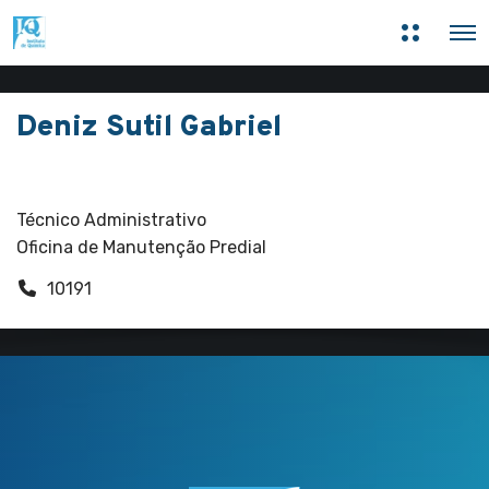
M
O
a
p
i
e
s
n
i
M
n
Deniz Sutil Gabriel
e
f
n
o
u
r
Funcionários
m
a
ç
Técnico Administrativo
õ
Oficina de Manutenção Predial
e
s
10191