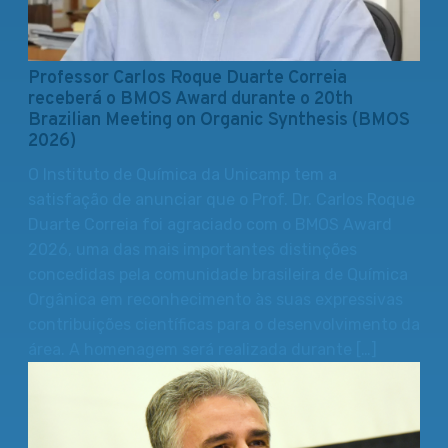
Professor Carlos Roque Duarte Correia
receberá o BMOS Award durante o 20th
Brazilian Meeting on Organic Synthesis (BMOS
2026)
O Instituto de Química da Unicamp tem a
satisfação de anunciar que o Prof. Dr. Carlos Roque
Duarte Correia foi agraciado com o BMOS Award
2026, uma das mais importantes distinções
concedidas pela comunidade brasileira de Química
Orgânica em reconhecimento às suas expressivas
contribuições científicas para o desenvolvimento da
área. A homenagem será realizada durante […]