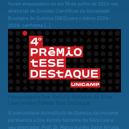
foram empossados no dia 18 de junho de 2026 nas
diretorias de Divisões Científicas da Sociedade
Brasileira de Química (SBQ) para o biênio 2026-
2028, conforme […]
Pesquisadora Dra. Ketolly Natanne da Silva
Leal recebe Prêmio Tese Destaque
A comunidade do Instituto de Química da Unicamp
parabeniza a Dra. Ketolly Natanne da Silva Leal e
seu orientador, Prof. Dr. Marco Aurélio Zezzi Arruda,