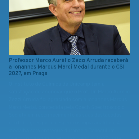
Professor Marco Aurélio Zezzi Arruda receberá
a Ionannes Marcus Marci Medal durante o CSI
2027, em Praga
O Instituto de Química da Unicamp tem a
satisfação de anunciar que o Prof. Dr. Marco Aurélio
Zezzi Arruda foi agraciado com a Ionannes Marcus
Marci Medal, concedida pela Czech Spectroscopic
Society em reconhecimento às suas destacadas
contribuições para a espectroscopia analítica. A
medalha será entregue durante o Colloquium
Spectroscopicum Internationale (CSI 2027), que