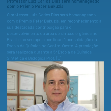
Professor Luiz Carlos Dias será homenageado
com o Prêmio Peter Bakuzis
O professor Luiz Carlos Dias será homenageado
com o Prêmio Peter Bakuzis, em reconhecimento à
sua destacada contribuição para o
desenvolvimento da área de síntese orgânica no
Brasil e ao seu apoio contínuo à consolidação da
Escola de Química no Centro-Oeste. A premiação
será realizada durante a 5ª Escola de Química
Sintética e Biológica Prof. […]