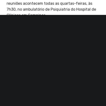
reuniões acontecem todas as quartas-feiras, às
7h30, no ambulatório de Psiquiatria do Hospital de
Clínicas em Campinas.
Laboratório de Acessibilidade (LAB)
(19) 3521-6487
Atendimento a estudantes com deficiência para
lhes proporcionar um ambiente adequado às suas
necessidades educacionais especiais e garantir seu
direito de realizar estudos e pesquisas com mais
autonomia e independência.
Mais
informações:
https://www.sbu.unicamp.br/sbu/labo
ratorio-de-acessibilidade