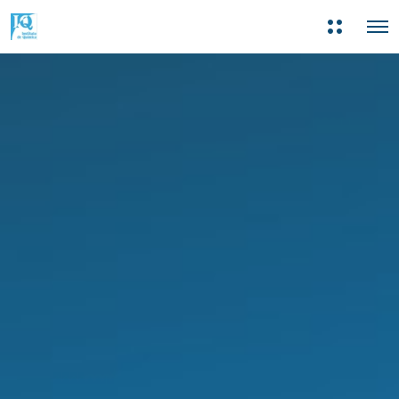
M
O
a
p
i
e
s
n
i
M
n
e
f
n
o
u
r
m
a
ç
õ
e
s