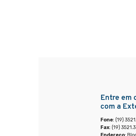
Entre em 
com a Ext
Fone
: (19) 352
Fax
: (19) 3521.
Endereço
: Bl