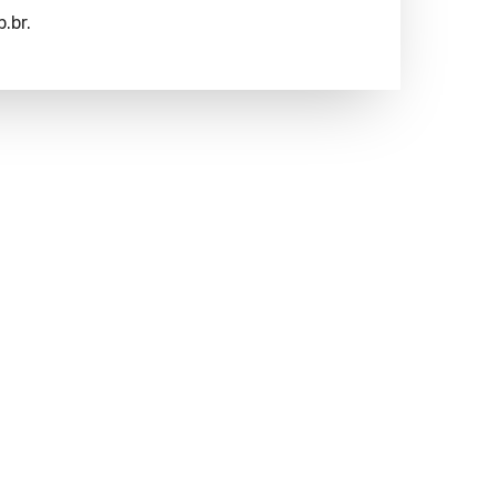
.br
.