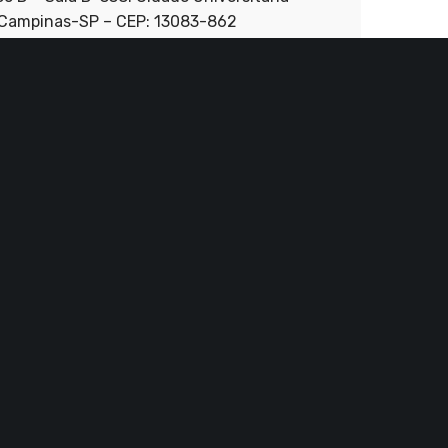
. Campinas-SP – CEP: 13083-862
Telefone
: (19) 3521-3000
Fax
: (19) 3521-3023