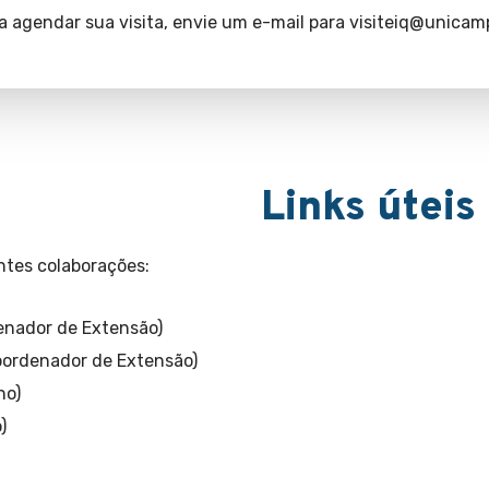
a agendar sua visita, envie um e-mail para
visiteiq@unicamp
Links úteis
ntes colaborações:
enador de Extensão)
oordenador de Extensão)
no)
)