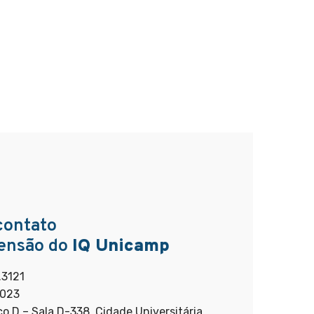
contato
ensão do
IQ Unicamp
1.3121
3023
oco D – Sala D-338. Cidade Universitária