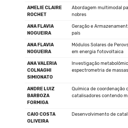
AMELIE CLAIRE
Abordagem multimodal para
ROCHET
nobres
ANA FLAVIA
Geração e Armazenamento 
NOGUEIRA
país
ANA FLAVIA
Módulos Solares de Perovs
NOGUEIRA
em energia fotovoltaica
ANA VALERIA
Investigação metabolômica
COLNAGHI
espectrometria de massa
SIMIONATO
ANDRE LUIZ
Química de coordenação c
BARBOZA
catalisadores contendo m
FORMIGA
CAIO COSTA
Desenvolvimento de catal
OLIVEIRA