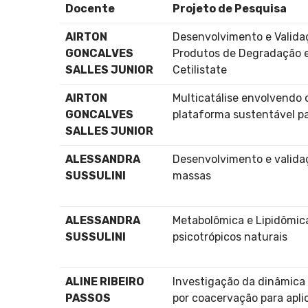
Docente
Projeto de Pesquisa
AIRTON
Desenvolvimento e Validaç
GONCALVES
Produtos de Degradação e 
SALLES JUNIOR
Cetilistate
AIRTON
Multicatálise envolvendo
GONCALVES
plataforma sustentável p
SALLES JUNIOR
ALESSANDRA
Desenvolvimento e valida
SUSSULINI
massas
ALESSANDRA
Metabolômica e Lipidômic
SUSSULINI
psicotrópicos naturais
ALINE RIBEIRO
Investigação da dinâmica 
PASSOS
por coacervação para apli