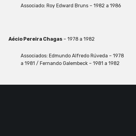
Associado: Roy Edward Bruns – 1982 a 1986
Aécio Pereira Chagas
– 1978 a 1982
Associados: Edmundo Alfredo Rúveda – 1978
a 1981 / Fernando Galembeck – 1981 a 1982
Giuseppe Cilento
– 1967 a 1978
Associados: Jayr de Paiva Campello – 1968 a
1976 / Aécio Pereira Chagas – 1976 a 1978