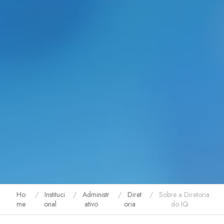
Ho
Instituci
Administr
Diret
Sobre a Diretoria
me
onal
ativo
oria
do IQ