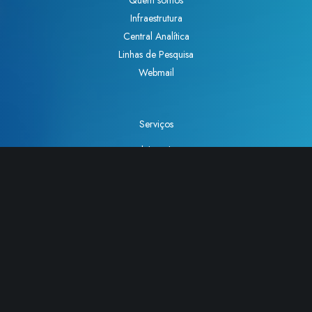
Quem somos
Infraestrutura
Central Analítica
Linhas de Pesquisa
Webmail
Serviços
Intranet
Lista de telefones
Como chegar
Telefone
: (19) 3521-3000
Fax
: (19) 3521-3023
Rua Monteiro Lobato, 270 – Cidade Universitária,