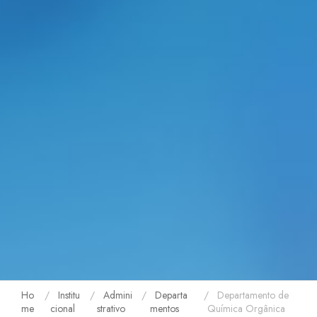
Ho
Institu
Admini
Departa
Departamento de
me
cional
strativo
mentos
Química Orgânica