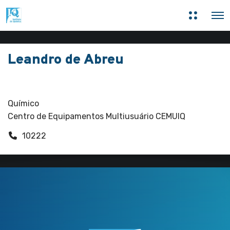
M
O
a
p
i
e
s
n
i
M
n
Leandro de Abreu
e
f
n
o
u
r
Funcionários
m
a
ç
Químico
õ
Centro de Equipamentos Multiusuário CEMUIQ
e
s
10222