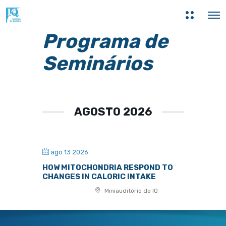
M
O
a
p
i
e
Programa de
s
n
i
M
n
Seminários
e
f
n
o
u
r
m
a
ç
õ
AGOSTO 2026
e
s
ago 13 2026
HOW MITOCHONDRIA RESPOND TO
CHANGES IN CALORIC INTAKE
Miniauditório do IQ