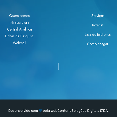
Quem somos
Serviços
Infraestrutura
Intranet
Central Analítica
Lista de telefones
Linhas de Pesquisa
Webmail
Como chegar
Desenvolvido com
pela
WebContent
Soluções Digitais LTDA.