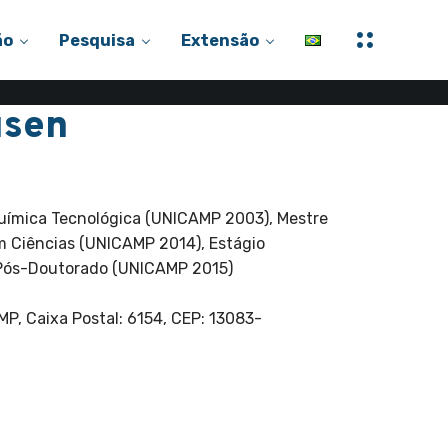
M
ão
Pesquisa
Extensão
a
i
s
i
usen
n
f
o
r
nica, Pós-Graduação
m
a
ç
Química Tecnológica (UNICAMP 2003), Mestre
õ
e
 Ciências (UNICAMP 2014), Estágio
s
Pós-Doutorado (UNICAMP 2015)
MP, Caixa Postal: 6154, CEP: 13083-