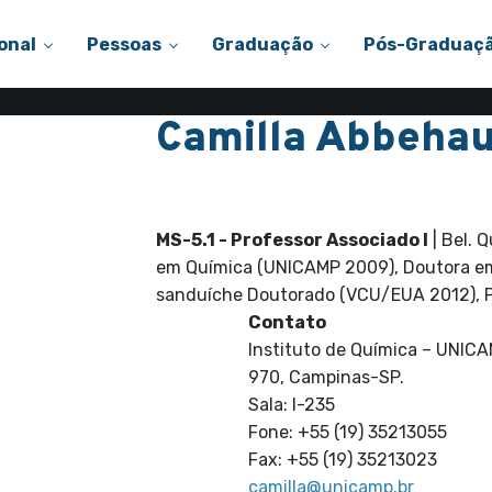
onal
Pessoas
Graduação
Pós-Graduaç
Camilla Abbeha
Departamento de Química Inorgâ
MS-5.1 - Professor Associado I
| Bel. 
em Química (UNICAMP 2009), Doutora em
sanduíche Doutorado (VCU/EUA 2012), 
Contato
Instituto de Química – UNICA
970, Campinas-SP.
Sala: I-235
Fone: +55 (19) 35213055
Fax: +55 (19) 35213023
camilla@unicamp.br