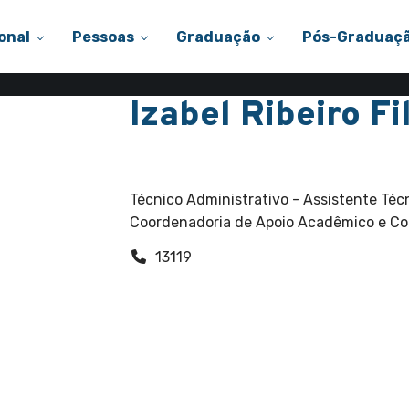
onal
Pessoas
Graduação
Pós-Graduaç
Izabel Ribeiro F
Funcionários
Técnico Administrativo - Assistente Téc
Coordenadoria de Apoio Acadêmico e C
13119