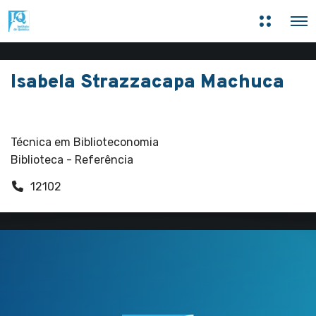
M
O
a
p
i
e
s
n
i
M
n
Isabela Strazzacapa Machuca
e
f
n
o
u
r
Funcionários
m
a
ç
Técnica em Biblioteconomia
õ
Biblioteca - Referência
e
s
12102