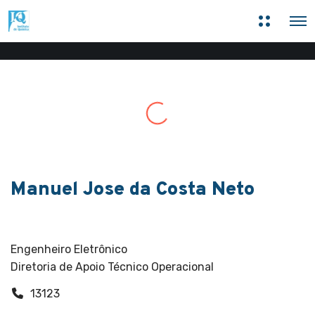
M
O
a
p
i
e
s
n
i
M
n
e
f
n
o
u
r
m
a
ç
õ
e
s
Manuel Jose da Costa Neto
Funcionários
Engenheiro Eletrônico
Diretoria de Apoio Técnico Operacional
13123