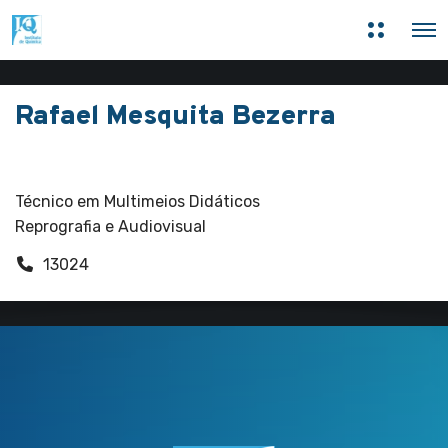
M
O
a
p
i
e
s
n
i
M
n
Rafael Mesquita Bezerra
e
f
n
o
u
r
Funcionários
m
a
ç
Técnico em Multimeios Didáticos
õ
Reprografia e Audiovisual
e
s
13024