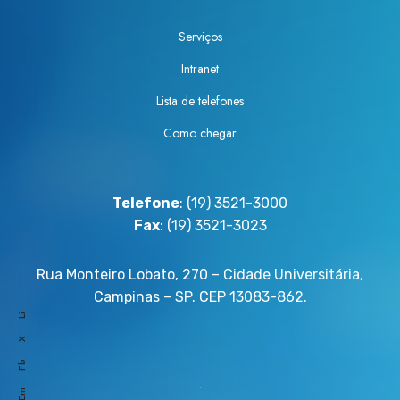
e
b
Serviços
a
e
d
P
Intranet
o
r
Lista de telefones
c
ê
o
Como chegar
m
m
i
o
o
P
T
Telefone
: (19) 3521-3000
r
e
Fax
: (19) 3521-3023
ê
s
m
e
Rua Monteiro Lobato, 270 – Cidade Universitária,
i
D
Campinas – SP. CEP 13083-862.
o
e
Li
P
s
X
e
t
Fb
t
a
Em
e