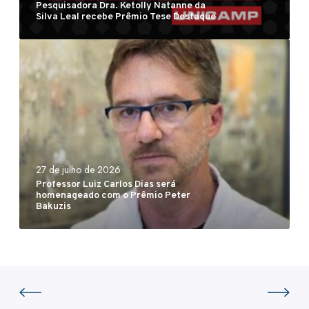
Pesquisadora Dra. Ketolly Natanne da
o
v
Silva Leal recebe Prêmio Tese Destaque
r
i
P
a
s
r
D
õ
o
r
e
f
a
s
e
.
C
s
K
i
s
e
e
o
t
n
27 de julho de 2026
Professor Luiz Carlos Dias será
r
o
t
homenageado com o Prêmio Peter
L
l
í
Bakuzis
u
l
f
i
y
i
z
N
c
C
a
a
a
t
s
r
a
d