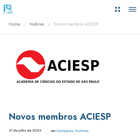
M
O
a
p
i
e
s
Home
Notícias
Novos membros ACIESP
n
i
M
n
e
f
n
o
u
r
m
a
ç
õ
e
s
Novos membros ACIESP
31 de julho de 2023
em
Destaques
,
Notícias