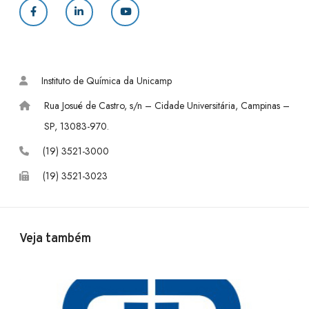
F
L
Y
a
i
o
c
n
u
Instituto de Química da Unicamp
e
k
T
Rua Josué de Castro, s/n – Cidade Universitária, Campinas –
b
e
u
SP, 13083-970.
o
d
b
(19) 3521-3000
(19) 3521-3023
o
I
e
k
n
Veja também
P
o