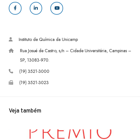
F
L
Y
a
i
o
c
n
u
Instituto de Química da Unicamp
e
k
T
Rua Josué de Castro, s/n – Cidade Universitária, Campinas –
b
e
u
SP, 13083-970.
o
d
b
(19) 3521-3000
(19) 3521-3023
o
I
e
k
n
Veja também
P