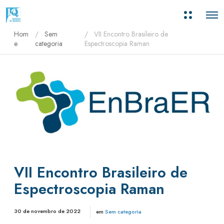
M
O
a
p
i
Hom
Sem
VII Encontro Brasileiro de
e
s
n
e
categoria
Espectroscopia Raman
i
M
n
e
f
n
o
u
r
m
a
ç
õ
e
s
VII Encontro Brasileiro de
Espectroscopia Raman
30 de novembro de 2022
em
Sem categoria