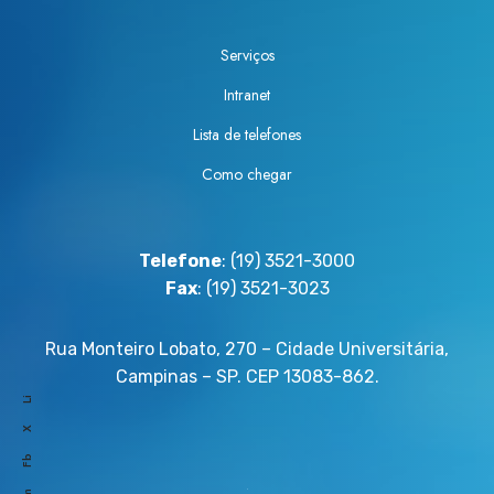
e
E
c
g
Serviços
a
r
f
e
Intranet
é
s
Lista de telefones
r
s
e
Como chegar
o
c
D
i
e
c
s
Telefone
: (19) 3521-3000
l
t
Fax
: (19) 3521-3023
a
a
d
q
Rua Monteiro Lobato, 270 – Cidade Universitária,
a
u
Campinas – SP. CEP 13083-862.
s
e
Li
é
d
X
c
e
Fb
a
G