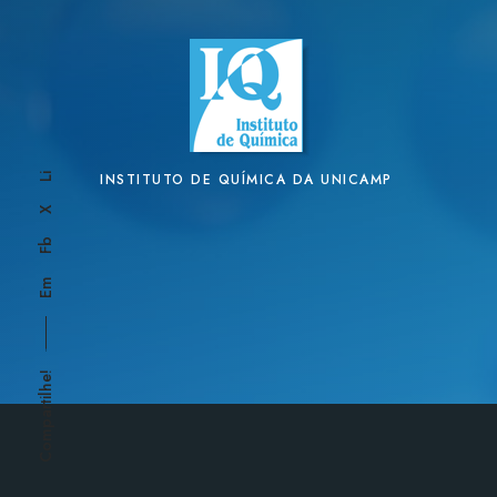
f
i
c
a
s
d
a
INSTITUTO DE QUÍMICA DA UNICAMP
Li
S
X
B
Fb
Q
Em
Compartilhe!