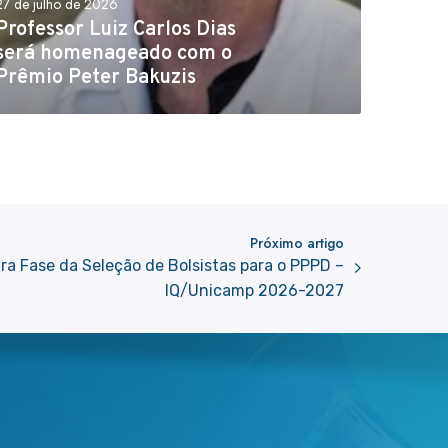
27 de julho de 2026
Professor Luiz Carlos Dias
será homenageado com o
Prêmio Peter Bakuzis
Próximo artigo
ra Fase da Seleção de Bolsistas para o PPPD –
IQ/Unicamp 2026-2027