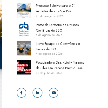
Processo Seletivo para o 2º
semestre de 2026 – Pós
23 de março de 2026
IQ/UNICAMP
Posse da Diretoria de Divisões
Científicas da SBQ
5 de agosto de 2026
Novo Espaço de Convivência e
Leitura da BIQ
4 de agosto de 2026
Pesquisadora Dra. Ketolly Natanne
da Silva Leal recebe Prêmio Tese
30 de julho de 2026
Destaque
F
L
Y
a
i
o