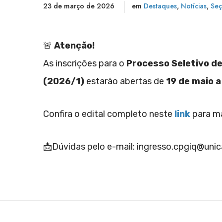
23 de março de 2026
em
Destaques
,
Notícias
,
Seç
🚨
Atenção!
As inscrições para o
Processo Seletivo d
(2026/1)
estarão abertas de
19 de maio a
Confira o edital completo neste
link
para ma
📩Dúvidas pelo e-mail:
ingresso.cpgiq@uni