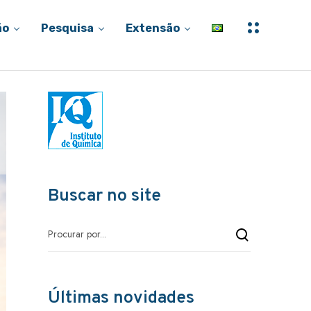
M
ão
Pesquisa
Extensão
a
i
s
i
n
f
o
r
m
a
ç
õ
e
s
Buscar no site
Últimas novidades