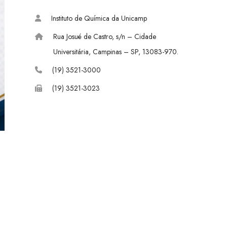
c
n
u
Instituto de Química da Unicamp
e
k
T
Rua Josué de Castro, s/n – Cidade
b
e
u
Universitária, Campinas – SP, 13083-970.
o
d
b
(19) 3521-3000
(19) 3521-3023
o
I
e
k
n
e